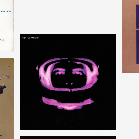
1996
96
2024